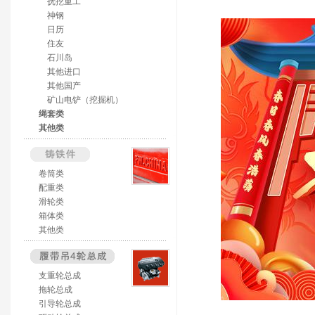
抚挖重工
神钢
日历
住友
石川岛
其他进口
其他国产
矿山电铲（挖掘机）
绳套类
其他类
卷筒类
配重类
滑轮类
箱体类
其他类
支重轮总成
拖轮总成
引导轮总成