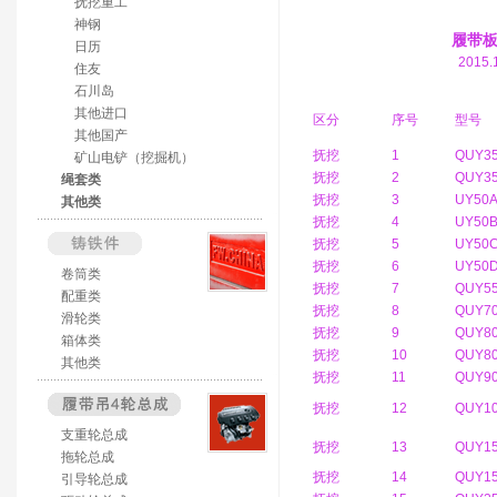
抚挖重工
神钢
履带
日历
2015.1
住友
石川岛
其他进口
区分
序号
型号
其他国产
抚挖
1
QUY3
矿山电铲（挖掘机）
抚挖
2
QUY3
绳套类
抚挖
3
UY50
其他类
抚挖
4
UY50
抚挖
5
UY50
抚挖
6
UY50
卷筒类
抚挖
7
QUY5
配重类
抚挖
8
QUY70
滑轮类
抚挖
9
QUY80
箱体类
抚挖
10
QUY8
其他类
抚挖
11
QUY9
抚挖
12
QUY10
支重轮总成
抚挖
13
QUY1
拖轮总成
抚挖
14
QUY15
引导轮总成