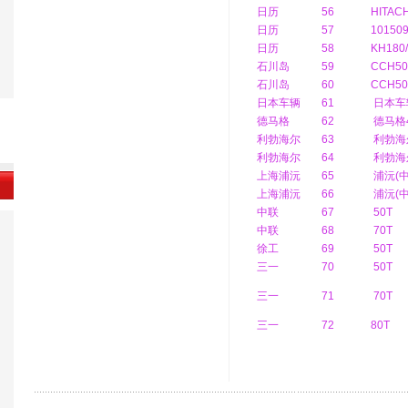
日历
56
HITACH
日历
57
10150
日历
58
KH180
石川岛
59
CCH50
石川岛
60
CCH50
日本车辆
61
日本车
德马格
62
德马格4
利勃海尔
63
利勃海尔
利勃海尔
64
利勃海尔
上海浦沅
65
浦沅(中
上海浦沅
66
浦沅(中
中联
67
50T
中联
68
70T
徐工
69
50T
三一
70
50T
三一
71
70T
三一
72
80T