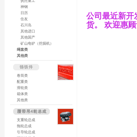
抚挖重工
神钢
日历
公司最近新开
住友
货。 欢迎惠
石川岛
其他进口
日立 KH
其他国产
矿山电铲（挖掘机）
神钢715
绳套类
其他类
神钢70
神钢70
卷筒类
配重类
住友LS2
滑轮类
箱体类
石川岛C
其他类
马尼托瓦克
支重轮总成
马尼托瓦克
拖轮总成
引导轮总成